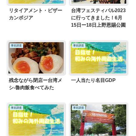
リタイアメント・ビザー
台湾フェスティバル2023
カンボジア
に行ってきました！6月
15日ー18日上野恩賜公園
事前調査
事前調査
残念ながら閉店ー台湾メ
一人当たり名目GDP
シ-魯肉飯食べてみた
事前調査
事前調査