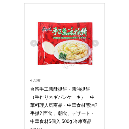
七品蓮
台湾手工葱酥抓餅・葱油抓餅
（手作りネギパンケーキ）　中
華料理人気商品・中華食材葱油? 
手抓? 面食 、朝食、デザート・
中華食材5個入 500g 冷凍商品