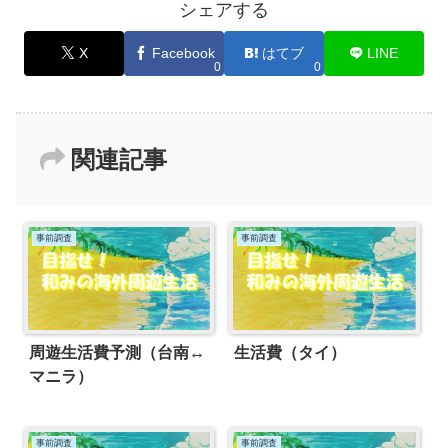
シェアする
X
Facebook
はてブ
LINE
0
0
関連記事
事前調査
事前調査
周遊生活費予測（台南↔
生活費（タイ）
マニラ）
事前調査
事前調査