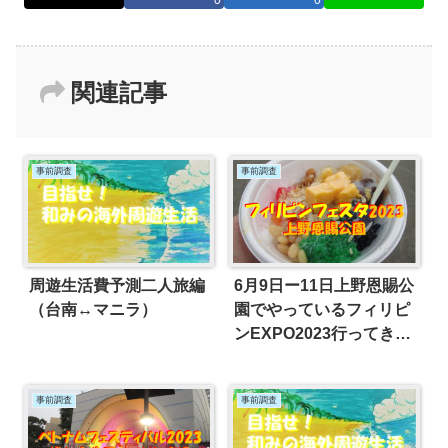
関連記事
事前調査
事前調査
周遊生活費予測二人旅編
6月9日ー11日上野恩賜公
（台南↔マニラ）
園でやっているフィリピ
ンEXPO2023行ってきま
した（^^）
事前調査
事前調査