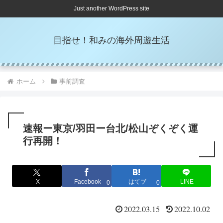
Just another WordPress site
目指せ！和みの海外周遊生活
ホーム
事前調査
速報ー東京/羽田ー台北/松山ぞくぞく運
行再開！
X
Facebook
はてブ
LINE
0
0
2022.03.15
2022.10.02