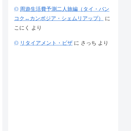
周遊生活費予測二人旅編（タイ・バン
コク↔カンボジア・シェムリアップ）
に
こにく
より
リタイアメント・ビザ
に
さっち
より