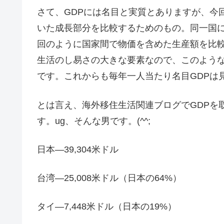
さて、GDPには名目と実質とありますが、今
いた成長部分を比較するためのもの。同一国
回のように国家間で物価を含めた生産額を比較
生活のし易さの大きな要素なので、このよう
です。これからも毎年一人当たり名目GDPは
とは言え、海外移住生活関連ブログでGDPを
す。ug、そんな男です。(^^;
日本―39,304米ドル
台湾―25,008米ドル（日本の64%）
タイ―7,448米ドル（日本の19%）