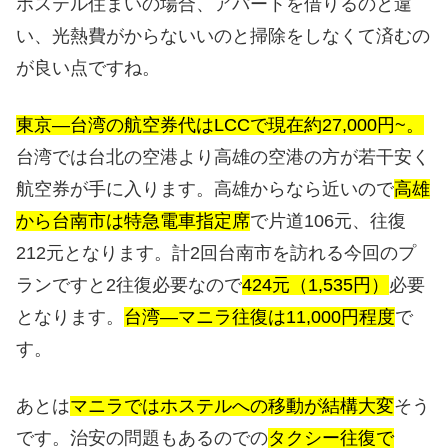
ホステル住まいの場合、アパートを借りるのと違
い、光熱費がからないいのと掃除をしなくて済むの
が良い点ですね。
東京―台湾の航空券代はLCCで現在約27,000円~。
台湾では台北の空港より高雄の空港の方が若干安く
航空券が手に入ります。高雄からなら近いので
高雄
から台南市は特急電車指定席
で片道106元、往復
212元となります。計2回台南市を訪れる今回のプ
ランですと2往復必要なので
424元（1,535円）
必要
となります。
台湾―マニラ往復は11,000円程度
で
す。
あとは
マニラではホステルへの移動が結構大変
そう
です。治安の問題もあるのでの
タクシー往復で