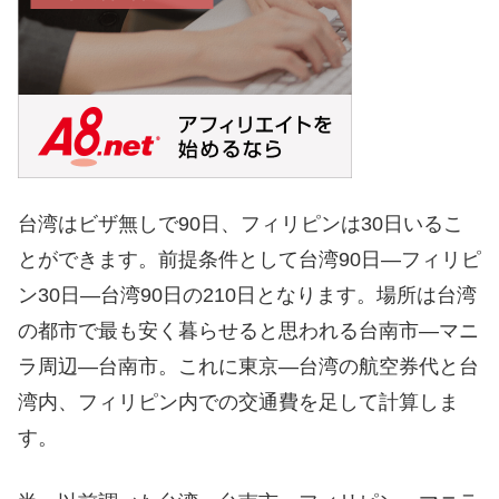
台湾はビザ無しで90日、フィリピンは30日いるこ
とができます。前提条件として台湾90日―フィリピ
ン30日―台湾90日の210日となります。場所は台湾
の都市で最も安く暮らせると思われる台南市―マニ
ラ周辺―台南市。これに東京―台湾の航空券代と台
湾内、フィリピン内での交通費を足して計算しま
す。